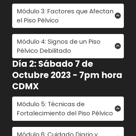
- Músculos, ligamentos y tejidos
Módulo 3: Factores que Afectan
involucrados.
el Piso Pélvico
- Relación del piso pélvico con órganos
internos.
- Embarazo y parto.
Módulo 4: Signos de un Piso
- Envejecimiento.
Pélvico Debilitado
- Actividad física y estilo de vida.
- Problemas de salud asociados.
- Incontinencia urinaria.
Día 2: Sábado 7 de
- Prolapso de órganos.
Octubre 2023 - 7pm hora
- Disfunciones sexuales.
CDMX
- Dolor lumbar y pélvico.
Módulo 5: Técnicas de
Fortalecimiento del Piso Pélvico
- Ejercicios tipo Kegel y su correcta
Módulo 6: Cuidado Diario y
ejecución.