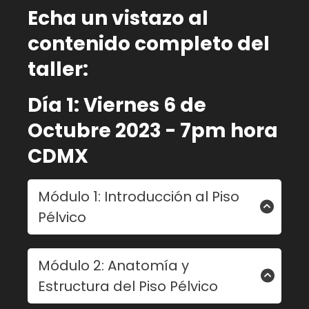
Echa un vistazo al
contenido completo del
taller:
Día 1: Viernes 6 de
Octubre 2023 - 7pm hora
CDMX
Módulo 1: Introducción al Piso
Pélvico
- Definición y ubicación del piso pélvico.
Módulo 2: Anatomía y
- Funciones clave del piso pélvico en el
Estructura del Piso Pélvico
cuerpo.