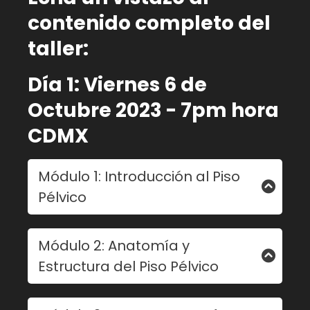
contenido completo del
taller:
Día 1: Viernes 6 de
Octubre 2023 - 7pm hora
CDMX
Módulo 1: Introducción al Piso
Pélvico
- Definición y ubicación del piso pélvico.
Módulo 2: Anatomía y
- Funciones clave del piso pélvico en el
Estructura del Piso Pélvico
cuerpo.
- Músculos, ligamentos y tejidos