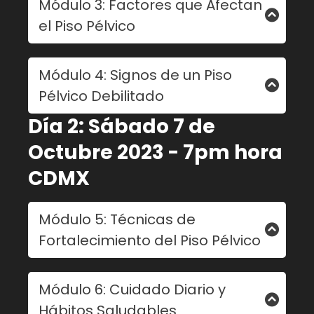
Módulo 3: Factores que Afectan
involucrados.
el Piso Pélvico
- Relación del piso pélvico con órganos
internos.
- Embarazo y parto.
Módulo 4: Signos de un Piso
- Envejecimiento.
Pélvico Debilitado
- Actividad física y estilo de vida.
- Problemas de salud asociados.
- Incontinencia urinaria.
Día 2: Sábado 7 de
- Prolapso de órganos.
Octubre 2023 - 7pm hora
- Disfunciones sexuales.
CDMX
- Dolor lumbar y pélvico.
Módulo 5: Técnicas de
Fortalecimiento del Piso Pélvico
- Ejercicios tipo Kegel y su correcta
Módulo 6: Cuidado Diario y
ejecución.
Hábitos Saludables
- Ejercicios de respiración y conexión