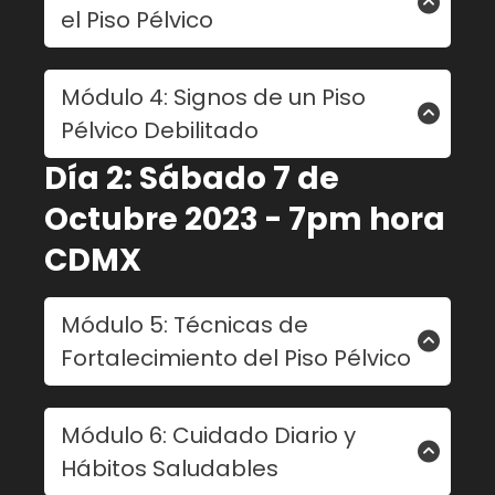
el Piso Pélvico
- Relación del piso pélvico con órganos
internos.
- Embarazo y parto.
Módulo 4: Signos de un Piso
- Envejecimiento.
Pélvico Debilitado
- Actividad física y estilo de vida.
- Problemas de salud asociados.
- Incontinencia urinaria.
Día 2: Sábado 7 de
- Prolapso de órganos.
Octubre 2023 - 7pm hora
- Disfunciones sexuales.
CDMX
- Dolor lumbar y pélvico.
Módulo 5: Técnicas de
Fortalecimiento del Piso Pélvico
- Ejercicios tipo Kegel y su correcta
Módulo 6: Cuidado Diario y
ejecución.
Hábitos Saludables
- Ejercicios de respiración y conexión