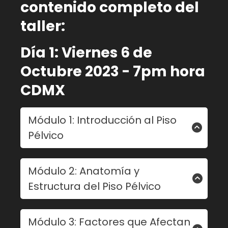
contenido completo del
taller:
Día 1: Viernes 6 de
Octubre 2023 - 7pm hora
CDMX
Módulo 1: Introducción al Piso
Pélvico
- Definición y ubicación del piso pélvico.
Módulo 2: Anatomía y
- Funciones clave del piso pélvico en el
Estructura del Piso Pélvico
cuerpo.
- Músculos, ligamentos y tejidos
Módulo 3: Factores que Afectan
involucrados.