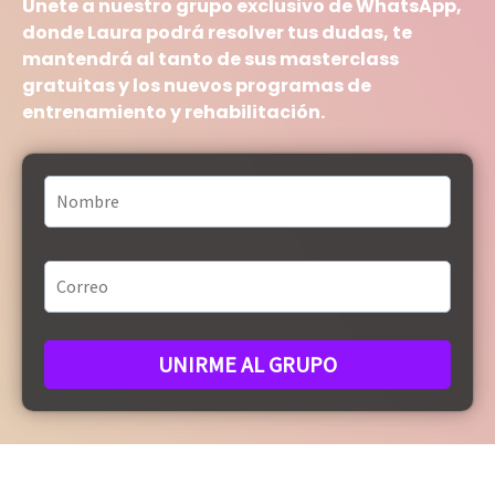
Únete a nuestro grupo exclusivo de WhatsApp,
donde Laura podrá resolver tus dudas, te
mantendrá al tanto de sus masterclass
gratuitas y los nuevos programas de
entrenamiento y rehabilitación.
UNIRME AL GRUPO